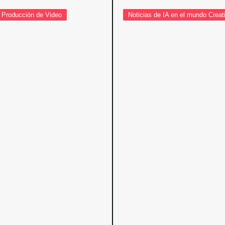
 production for cinematic commercials
Chris Olaciregui
Producción de Video
Noticias de IA en el mundo Creat
 Impact the Creative Industry: A New...
Chris Olaciregui
hris Olaciregui
Chris Olaciregui