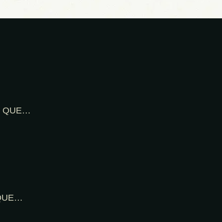
al QUE…
l QUE…