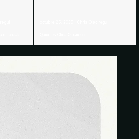
iregui
octubre 25, 2025
|
Chris Olaciregui
 commercials
Quien es Chris Olaciregui