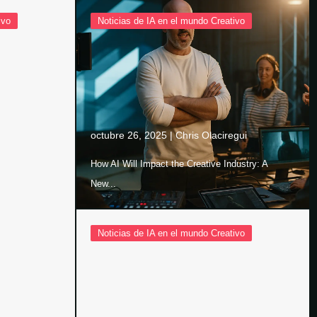
ivo
Noticias de IA en el mundo Creativo
octubre 26, 2025
|
Chris Olaciregui
How AI Will Impact the Creative Industry: A
New...
Noticias de IA en el mundo Creativo