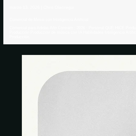
marzo 13, 2026
|
Chris Olaciregui
Comercial de Messi con Inteligencia Artificial
Comercial para Adidas Año Contrato : 2026 : Personal QUE HICE Produ
Producción Producción de música con IA Habilidades Inteligencia Artif
Producción...