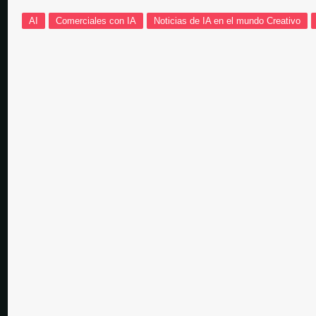
AI video
diciembre 15, 2025
AI
Comerciales con IA
Noticias de IA en el mundo Creativo
How AI Will
octubre 26, 2025
Quien es C
octubre 25, 2025