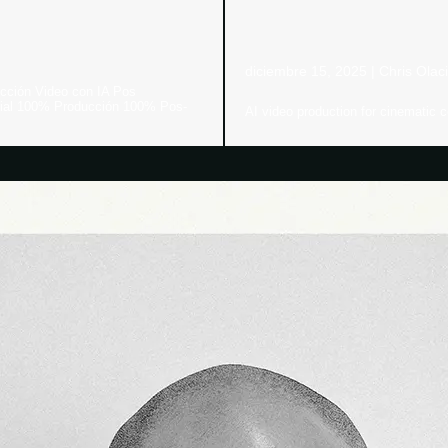
diciembre 15, 2025
|
Chris Olac
cción Video con IA Pos
icial 100% Producción 100% Pos-
AI video production for cinematic